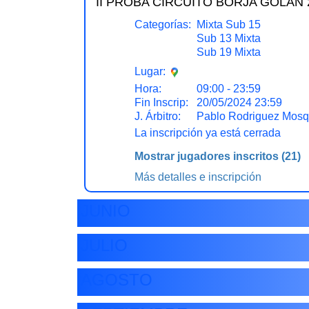
II PROBA CIRCUITO BORJA GOLÁN 2
Categorías:
Mixta Sub 15
Sub 13 Mixta
Sub 19 Mixta
Lugar:
Hora:
09:00 - 23:59
Fin Inscrip:
20/05/2024 23:59
J. Árbitro:
Pablo Rodriguez Mosq
La inscripción ya está cerrada
Mostrar jugadores inscritos
(21)
Más detalles e inscripción
JUNIO
JULIO
AGOSTO