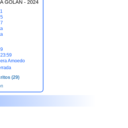
A GOLÁN - 2024
11
15
17
ta
ta
59
 23:59
uera Amoedo
errada
ritos
(29)
ón